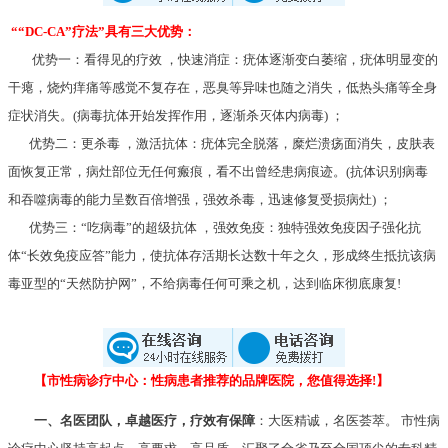
““DC-CA”疗法”具有三大优势：
优势一：看得见的疗效 ，快速消症：疣体逐渐变白萎缩，疣体明显变的
干瘪，烧灼痒痛等感觉不复存在，恶臭等异味也随之消失，低热头痛等全身
症状消失。(病毒抗体开始发挥作用，逐渐杀灭体内病毒) ；
优势二：更杀毒 ，激活抗体：疣体完全脱落，糜烂溃疡面消失，皮肤表
面恢复正常，病灶部位无任何瘢痕，看不出曾经患病痕迹。(抗体识别病毒
和吞噬病毒的能力呈数百倍增强，强效杀毒，迅速修复受损病灶) ；
优势三：“吃病毒”的超级抗体 ，强效免疫：独特强效免疫因子强化抗
体“长效免疫应答”能力，使抗体存活期长达数十年之久，形成终生抵抗该病
毒亚型的“天然防护网”，不给病毒任何可乘之机，达到临床彻底康复!
【市性病诊疗中心：性病患者推荐的品牌医院，您值得选择!】
一、名医团队，卓越医疗，疗效有保障
：大医精诚，名医荟萃。 市性病