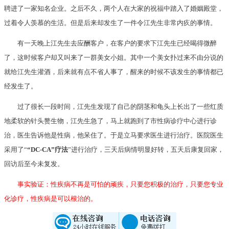
聘进了一家知名企业。之后不久，两个人在大家的祝福中踏入了婚姻殿堂，
过着令人羡慕的生活。但是后来却发生了一件令江先生非常内疚的事情。
有一天晚上江先生去应酬客户，在客户的要求下江先生已经喝得微醉
了，这时候客户却又叫来了一群美女小姐。其中一个美女扑过来不由分说的
就给江先生灌酒，后来就有点不省人事了，醒来的时候不该发生的事情都已
经发生了。
过了很长一段时间，江先生发现了自己的阴茎和龟头上长出了一些红质
地柔软的针头赘生物，江先生急了，马上就跑到了市性病诊疗中心进行诊
治，医生告诉他是性病，他呆住了。于是立马要求医生进行治疗。医院医生
采用了“
“DC-CA”疗法
”进行治疗，三天后病情明显好转，五天后康复回家，
回访后至今未复发。
事实验证：性疾病不再是可怕的顽疾，只要您积极的治疗，只要您专业
化诊疗，性疾病是可以根治的。