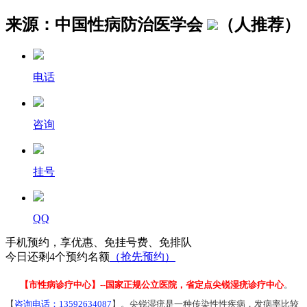
来源：中国性病防治医学会
（
人推荐）
电话
咨询
挂号
QQ
手机预约，
享
优惠、
免
挂号费、
免
排队
今日还剩
4个
预约名额
（抢先预约）
【
市性病诊疗中心
】--国家正规公立医院，省定点尖锐湿疣诊疗中心
。
【
咨询电话：13592634087
】。尖锐湿疣是一种传染性性疾病，发病率比较