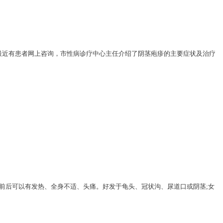
疗？最近有患者网上咨询，市性病诊疗中心主任介绍了阴茎疱疹的主要症状及治疗
前后可以有发热、全身不适、头痛。好发于龟头、冠状沟、尿道口或阴茎;女