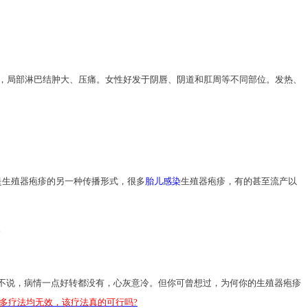
痛，局部淋巴结肿大、压痛。女性好发于阴唇、阴道和肛周等不同部位。发热、
是生殖器疱疹的另一种传播形式，很多
胎儿感染
生殖器疱疹，有的甚至流产以
。
不说，病情一点好转都没有，心灰意冷。但你可曾想过，为何你的生殖器疱疹
多疗法均无效，该疗法真的可行吗?