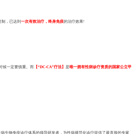
复制，已达到
一次有效治疗，终身免疫
的治疗效果!
时候一定要慎重。而
【“DC-CA”疗法】
是
唯一拥有性病诊疗资质的国家公立甲
性病生物免疫诊疗体系的领导研发者，为性病规范化诊疗提供了最直接的专家