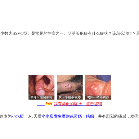
型，少数为HSV-1型。是常见的性病之一。阴茎长疱疹有什么症状？该怎么治
我有类似的症状，点击咨询
速变为
小水痘，
3-5天后
小水痘发生糜烂或溃疡，结痂
，并有剧烈的痛感，发病