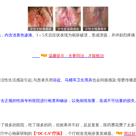
泡，内含淡黄色渗液
。3～5天后症状表现为疱疹破溃，形成溃疡，并伴剧烈疼
温馨提示：夫妻同治，才能根治
洁性生活感染引起;与患者共用
浴盆、马桶等卫生用具
也会间接感染;母婴传播
时去正规的性病专科医院进行检查和确诊，以免病情加重，造成不可估量的损失
很多的医院，吃了很多的药，但效果并不好，反反复复，医药费花费了太多
诊疗中心独家研制的
【“DC-CA”疗法】
，个疗程攻克疱疹复发难题。
用过好