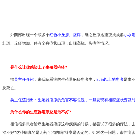
外阴部出现一个或多个
红色小丘疹。瘙痒
，继之丘疹迅速变成成群
小水
红斑、丘疹增加。伴有全身症状出现，出现高烧、头痛等情况。
是什么让你感染上了生殖器疱疹?
据
吴主任介绍
，来我院看病的生殖器疱疹患者中，
85%以上的患者
是由不
及死亡。
吴主任还指出：生殖器疱疹的危害不容忽视，一旦发现有相应症状要及
为什么你的生殖器疱疹总是治不好?
相信很多患者治疗生殖器疱疹这种疾病的时候，都尝试了很多的疗法，去了
治不好?这种病真的是无药可治的吗?答案是否定的。针对这一问题，市性病