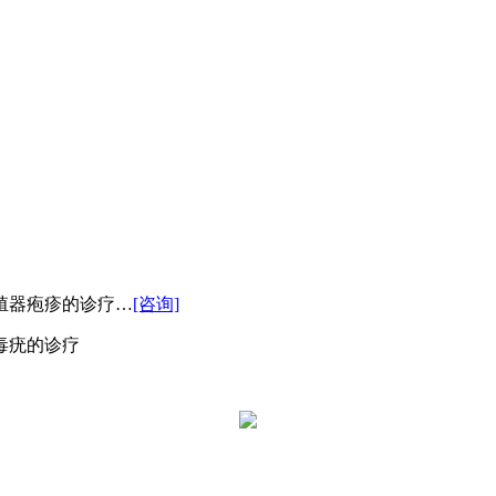
殖器疱疹的诊疗…
[咨询]
毒疣的诊疗