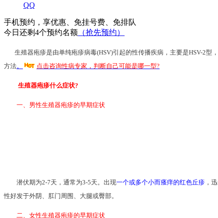
QQ
手机预约，
享
优惠、
免
挂号费、
免
排队
今日还剩
4个
预约名额
（抢先预约）
生殖器疱疹是由单纯疱疹病毒(HSV)引起的性传播疾病，主要是HSV-2
方法
。
点击咨询性病专家，判断自己可能是哪一型?
生殖器疱疹什么症状?
一、男性生殖器疱疹的早期症状
潜伏期为2-7天，通常为3-5天。出现
一个或多个小而瘙痒的红色丘疹
，迅
性好发于外阴、肛门周围、大腿或臀部。
二、女性生殖器疱疹的早期症状