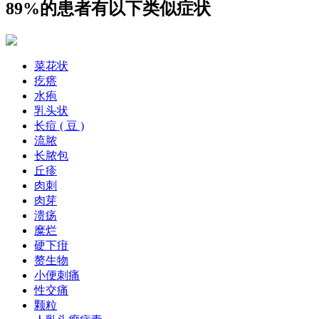
89%的患者有以下类似症状
菜花状
疙瘩
水疱
乳头状
长痘 ( 豆 )
流脓
长脓包
丘疹
肉刺
肉芽
溃疡
糜烂
硬下疳
赘生物
小便刺痛
性交痛
颗粒